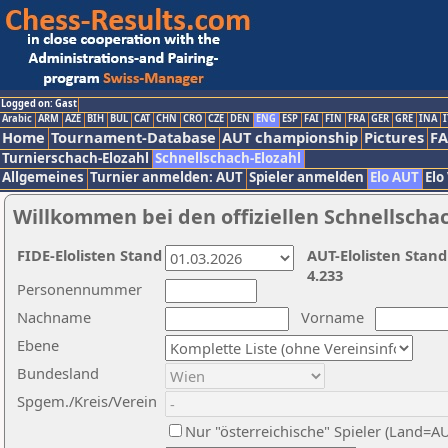
Logged on: Gast
Arabic
ARM
AZE
BIH
BUL
CAT
CHN
CRO
CZE
DEN
ENG
ESP
FAI
FIN
FRA
GER
GRE
INA
I
Home
Tournament-Database
AUT championship
Pictures
F
Turnierschach-Elozahl
Schnellschach-Elozahl
Allgemeines
Turnier anmelden: AUT
Spieler anmelden
Elo AUT
Elo
Willkommen bei den offiziellen Schnellscha
FIDE-Elolisten Stand
AUT-Elolisten Stand
4.233
Personennummer
Nachname
Vorname
Ebene
Bundesland
Spgem./Kreis/Verein
Nur "österreichische" Spieler (Land=A