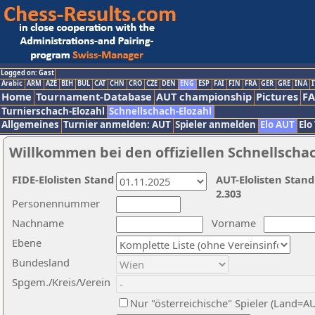
Logged on: Gast
Arabic
ARM
AZE
BIH
BUL
CAT
CHN
CRO
CZE
DEN
ENG
ESP
FAI
FIN
FRA
GER
GRE
INA
I
Home
Tournament-Database
AUT championship
Pictures
F
Turnierschach-Elozahl
Schnellschach-Elozahl
Allgemeines
Turnier anmelden: AUT
Spieler anmelden
Elo AUT
Elo
Willkommen bei den offiziellen Schnellscha
FIDE-Elolisten Stand
AUT-Elolisten Stand
2.303
Personennummer
Nachname
Vorname
Ebene
Bundesland
Spgem./Kreis/Verein
Nur "österreichische" Spieler (Land=A