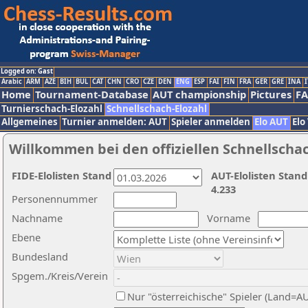
Logged on: Gast
Arabic
ARM
AZE
BIH
BUL
CAT
CHN
CRO
CZE
DEN
ENG
ESP
FAI
FIN
FRA
GER
GRE
INA
I
Home
Tournament-Database
AUT championship
Pictures
F
Turnierschach-Elozahl
Schnellschach-Elozahl
Allgemeines
Turnier anmelden: AUT
Spieler anmelden
Elo AUT
Elo
Willkommen bei den offiziellen Schnellscha
FIDE-Elolisten Stand
AUT-Elolisten Stand
4.233
Personennummer
Nachname
Vorname
Ebene
Bundesland
Spgem./Kreis/Verein
Nur "österreichische" Spieler (Land=A