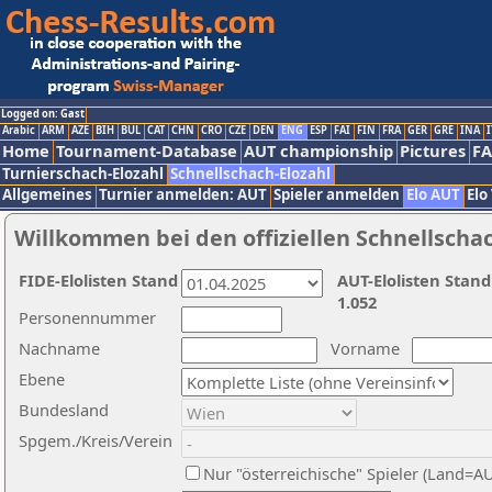
Logged on: Gast
Arabic
ARM
AZE
BIH
BUL
CAT
CHN
CRO
CZE
DEN
ENG
ESP
FAI
FIN
FRA
GER
GRE
INA
I
Home
Tournament-Database
AUT championship
Pictures
F
Turnierschach-Elozahl
Schnellschach-Elozahl
Allgemeines
Turnier anmelden: AUT
Spieler anmelden
Elo AUT
Elo
Willkommen bei den offiziellen Schnellscha
FIDE-Elolisten Stand
AUT-Elolisten Stand
1.052
Personennummer
Nachname
Vorname
Ebene
Bundesland
Spgem./Kreis/Verein
Nur "österreichische" Spieler (Land=A