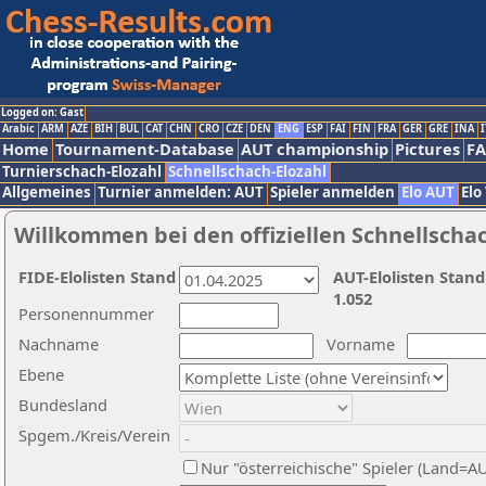
Logged on: Gast
Arabic
ARM
AZE
BIH
BUL
CAT
CHN
CRO
CZE
DEN
ENG
ESP
FAI
FIN
FRA
GER
GRE
INA
I
Home
Tournament-Database
AUT championship
Pictures
F
Turnierschach-Elozahl
Schnellschach-Elozahl
Allgemeines
Turnier anmelden: AUT
Spieler anmelden
Elo AUT
Elo
Willkommen bei den offiziellen Schnellscha
FIDE-Elolisten Stand
AUT-Elolisten Stand
1.052
Personennummer
Nachname
Vorname
Ebene
Bundesland
Spgem./Kreis/Verein
Nur "österreichische" Spieler (Land=A