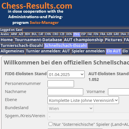
Logged on: Gast
Arabic
ARM
AZE
BIH
BUL
CAT
CHN
CRO
CZE
DEN
ENG
ESP
FAI
FIN
FRA
GER
GRE
INA
I
Home
Tournament-Database
AUT championship
Pictures
F
Turnierschach-Elozahl
Schnellschach-Elozahl
Allgemeines
Turnier anmelden: AUT
Spieler anmelden
Elo AUT
Elo
Willkommen bei den offiziellen Schnellscha
FIDE-Elolisten Stand
AUT-Elolisten Stand
1.052
Personennummer
Nachname
Vorname
Ebene
Bundesland
Spgem./Kreis/Verein
Nur "österreichische" Spieler (Land=A