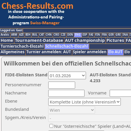
Logged on: Gast
Arabic
ARM
AZE
BIH
BUL
CAT
CHN
CRO
CZE
DEN
ENG
ESP
FAI
FIN
FRA
GER
GRE
INA
I
Home
Tournament-Database
AUT championship
Pictures
F
Turnierschach-Elozahl
Schnellschach-Elozahl
Allgemeines
Turnier anmelden: AUT
Spieler anmelden
Elo AUT
Elo
Willkommen bei den offiziellen Schnellscha
FIDE-Elolisten Stand
AUT-Elolisten Stand
4.233
Personennummer
Nachname
Vorname
Ebene
Bundesland
Spgem./Kreis/Verein
Nur "österreichische" Spieler (Land=A