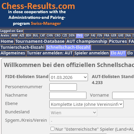
Logged on: Gast
Arabic
ARM
AZE
BIH
BUL
CAT
CHN
CRO
CZE
DEN
ENG
ESP
FAI
FIN
FRA
GER
GRE
INA
I
Home
Tournament-Database
AUT championship
Pictures
F
Turnierschach-Elozahl
Schnellschach-Elozahl
Allgemeines
Turnier anmelden: AUT
Spieler anmelden
Elo AUT
Elo
Willkommen bei den offiziellen Schnellscha
FIDE-Elolisten Stand
AUT-Elolisten Stand
4.233
Personennummer
Nachname
Vorname
Ebene
Bundesland
Spgem./Kreis/Verein
Nur "österreichische" Spieler (Land=A