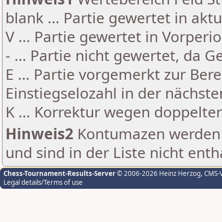
blank ... Partie gewertet in akt
V ... Partie gewertet in Vorperi
- ... Partie nicht gewertet, da 
E ... Partie vorgemerkt zur Be
Einstiegselozahl in der nächst
K ... Korrektur wegen doppelt
Hinweis2
Kontumazen werden g
und sind in der Liste nicht enth
Chess-Tournament-Results-Server
© 2006-2026 Heinz Herzog
, CMS-
Legal details/Terms of use