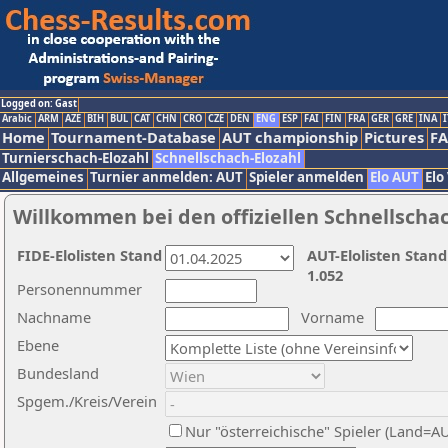
Logged on: Gast
Arabic
ARM
AZE
BIH
BUL
CAT
CHN
CRO
CZE
DEN
ENG
ESP
FAI
FIN
FRA
GER
GRE
INA
I
Home
Tournament-Database
AUT championship
Pictures
F
Turnierschach-Elozahl
Schnellschach-Elozahl
Allgemeines
Turnier anmelden: AUT
Spieler anmelden
Elo AUT
Elo
Willkommen bei den offiziellen Schnellscha
FIDE-Elolisten Stand
AUT-Elolisten Stand
1.052
Personennummer
Nachname
Vorname
Ebene
Bundesland
Spgem./Kreis/Verein
Nur "österreichische" Spieler (Land=A