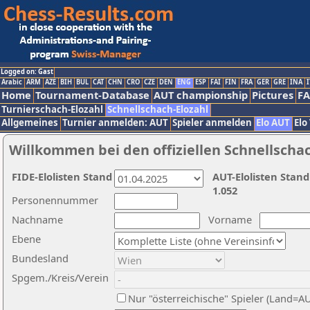
Logged on: Gast
Arabic
ARM
AZE
BIH
BUL
CAT
CHN
CRO
CZE
DEN
ENG
ESP
FAI
FIN
FRA
GER
GRE
INA
I
Home
Tournament-Database
AUT championship
Pictures
F
Turnierschach-Elozahl
Schnellschach-Elozahl
Allgemeines
Turnier anmelden: AUT
Spieler anmelden
Elo AUT
Elo
Willkommen bei den offiziellen Schnellscha
FIDE-Elolisten Stand
AUT-Elolisten Stand
1.052
Personennummer
Nachname
Vorname
Ebene
Bundesland
Spgem./Kreis/Verein
Nur "österreichische" Spieler (Land=A