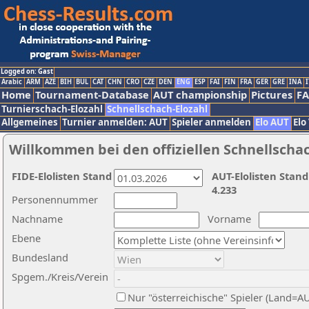
Logged on: Gast
Arabic
ARM
AZE
BIH
BUL
CAT
CHN
CRO
CZE
DEN
ENG
ESP
FAI
FIN
FRA
GER
GRE
INA
I
Home
Tournament-Database
AUT championship
Pictures
F
Turnierschach-Elozahl
Schnellschach-Elozahl
Allgemeines
Turnier anmelden: AUT
Spieler anmelden
Elo AUT
Elo
Willkommen bei den offiziellen Schnellscha
FIDE-Elolisten Stand
AUT-Elolisten Stand
4.233
Personennummer
Nachname
Vorname
Ebene
Bundesland
Spgem./Kreis/Verein
Nur "österreichische" Spieler (Land=A