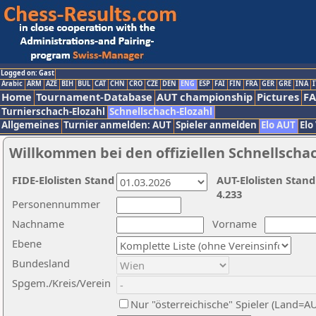
Logged on: Gast
Arabic
ARM
AZE
BIH
BUL
CAT
CHN
CRO
CZE
DEN
ENG
ESP
FAI
FIN
FRA
GER
GRE
INA
I
Home
Tournament-Database
AUT championship
Pictures
F
Turnierschach-Elozahl
Schnellschach-Elozahl
Allgemeines
Turnier anmelden: AUT
Spieler anmelden
Elo AUT
Elo
Willkommen bei den offiziellen Schnellscha
FIDE-Elolisten Stand
AUT-Elolisten Stand
4.233
Personennummer
Nachname
Vorname
Ebene
Bundesland
Spgem./Kreis/Verein
Nur "österreichische" Spieler (Land=A