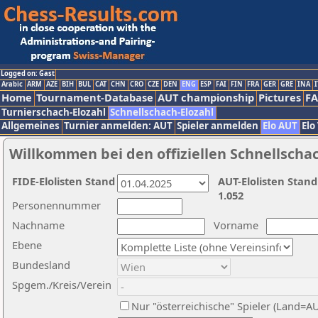
Logged on: Gast
Arabic
ARM
AZE
BIH
BUL
CAT
CHN
CRO
CZE
DEN
ENG
ESP
FAI
FIN
FRA
GER
GRE
INA
I
Home
Tournament-Database
AUT championship
Pictures
F
Turnierschach-Elozahl
Schnellschach-Elozahl
Allgemeines
Turnier anmelden: AUT
Spieler anmelden
Elo AUT
Elo
Willkommen bei den offiziellen Schnellscha
FIDE-Elolisten Stand
AUT-Elolisten Stand
1.052
Personennummer
Nachname
Vorname
Ebene
Bundesland
Spgem./Kreis/Verein
Nur "österreichische" Spieler (Land=A