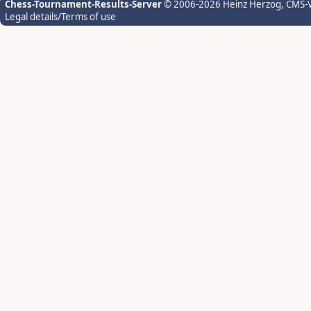
Chess-Tournament-Results-Server
© 2006-2026 Heinz Herzog
, CMS-
Legal details/Terms of use