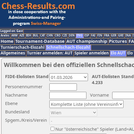
Logged on: Gast
Arabic
ARM
AZE
BIH
BUL
CAT
CHN
CRO
CZE
DEN
ENG
ESP
FAI
FIN
FRA
GER
GRE
INA
I
Home
Tournament-Database
AUT championship
Pictures
F
Turnierschach-Elozahl
Schnellschach-Elozahl
Allgemeines
Turnier anmelden: AUT
Spieler anmelden
Elo AUT
Elo
Willkommen bei den offiziellen Schnellscha
FIDE-Elolisten Stand
AUT-Elolisten Stand
4.233
Personennummer
Nachname
Vorname
Ebene
Bundesland
Spgem./Kreis/Verein
Nur "österreichische" Spieler (Land=A