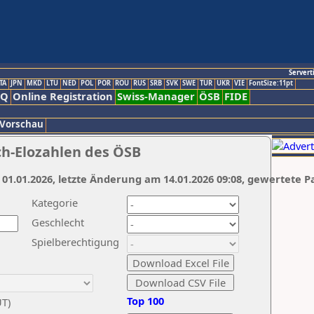
Servert
TA
JPN
MKD
LTU
NED
POL
POR
ROU
RUS
SRB
SVK
SWE
TUR
UKR
VIE
FontSize:11pt
AQ
Online Registration
Swiss-Manager
ÖSB
FIDE
 Vorschau
ch-Elozahlen des ÖSB
 01.01.2026, letzte Änderung am 14.01.2026 09:08, gewertete P
Kategorie
Geschlecht
Spielberechtigung
Top 100
UT)