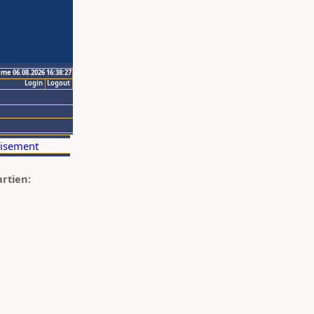
ime 06.08.2026 16:38:27
Login
Logout
artien: