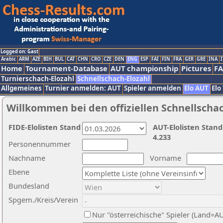
Logged on: Gast
Arabic
ARM
AZE
BIH
BUL
CAT
CHN
CRO
CZE
DEN
ENG
ESP
FAI
FIN
FRA
GER
GRE
INA
I
Home
Tournament-Database
AUT championship
Pictures
F
Turnierschach-Elozahl
Schnellschach-Elozahl
Allgemeines
Turnier anmelden: AUT
Spieler anmelden
Elo AUT
Elo
Willkommen bei den offiziellen Schnellscha
FIDE-Elolisten Stand
AUT-Elolisten Stand
4.233
Personennummer
Nachname
Vorname
Ebene
Bundesland
Spgem./Kreis/Verein
Nur "österreichische" Spieler (Land=A