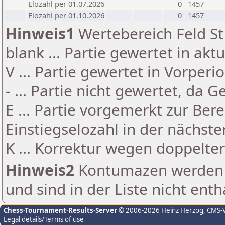
Elozahl per 01.07.2026
0
1457
Elozahl per 01.10.2026
0
1457
Hinweis1
Wertebereich Feld St 
blank ... Partie gewertet in akt
V ... Partie gewertet in Vorperi
- ... Partie nicht gewertet, da 
E ... Partie vorgemerkt zur Be
Einstiegselozahl in der nächst
K ... Korrektur wegen doppelt
Hinweis2
Kontumazen werden g
und sind in der Liste nicht enth
Chess-Tournament-Results-Server
© 2006-2026 Heinz Herzog
, CMS-
Legal details/Terms of use