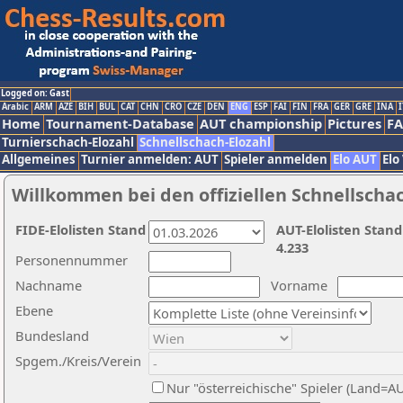
Logged on: Gast
Arabic
ARM
AZE
BIH
BUL
CAT
CHN
CRO
CZE
DEN
ENG
ESP
FAI
FIN
FRA
GER
GRE
INA
I
Home
Tournament-Database
AUT championship
Pictures
F
Turnierschach-Elozahl
Schnellschach-Elozahl
Allgemeines
Turnier anmelden: AUT
Spieler anmelden
Elo AUT
Elo
Willkommen bei den offiziellen Schnellscha
FIDE-Elolisten Stand
AUT-Elolisten Stand
4.233
Personennummer
Nachname
Vorname
Ebene
Bundesland
Spgem./Kreis/Verein
Nur "österreichische" Spieler (Land=A