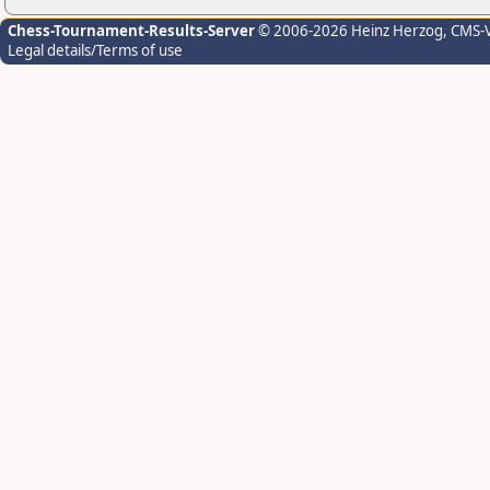
Chess-Tournament-Results-Server
© 2006-2026 Heinz Herzog
, CMS-
Legal details/Terms of use