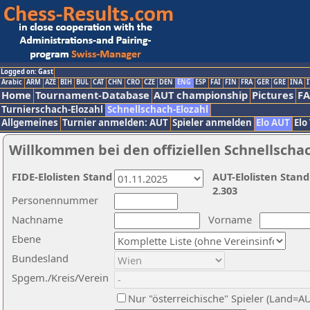
Logged on: Gast
Arabic
ARM
AZE
BIH
BUL
CAT
CHN
CRO
CZE
DEN
ENG
ESP
FAI
FIN
FRA
GER
GRE
INA
I
Home
Tournament-Database
AUT championship
Pictures
F
Turnierschach-Elozahl
Schnellschach-Elozahl
Allgemeines
Turnier anmelden: AUT
Spieler anmelden
Elo AUT
Elo
Willkommen bei den offiziellen Schnellscha
FIDE-Elolisten Stand
AUT-Elolisten Stand
2.303
Personennummer
Nachname
Vorname
Ebene
Bundesland
Spgem./Kreis/Verein
Nur "österreichische" Spieler (Land=A