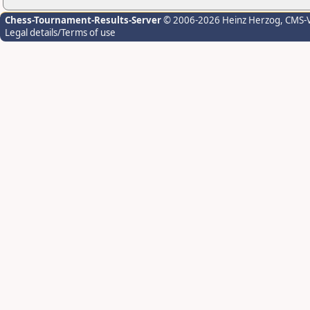
Chess-Tournament-Results-Server
© 2006-2026 Heinz Herzog
, CMS-
Legal details/Terms of use