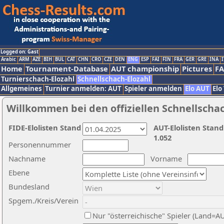
Logged on: Gast
Arabic
ARM
AZE
BIH
BUL
CAT
CHN
CRO
CZE
DEN
ENG
ESP
FAI
FIN
FRA
GER
GRE
INA
I
Home
Tournament-Database
AUT championship
Pictures
F
Turnierschach-Elozahl
Schnellschach-Elozahl
Allgemeines
Turnier anmelden: AUT
Spieler anmelden
Elo AUT
Elo
Willkommen bei den offiziellen Schnellscha
FIDE-Elolisten Stand
AUT-Elolisten Stand
1.052
Personennummer
Nachname
Vorname
Ebene
Bundesland
Spgem./Kreis/Verein
Nur "österreichische" Spieler (Land=A