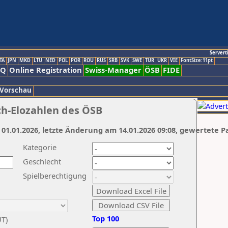
Servert
TA
JPN
MKD
LTU
NED
POL
POR
ROU
RUS
SRB
SVK
SWE
TUR
UKR
VIE
FontSize:11pt
AQ
Online Registration
Swiss-Manager
ÖSB
FIDE
 Vorschau
ch-Elozahlen des ÖSB
 01.01.2026, letzte Änderung am 14.01.2026 09:08, gewertete P
Kategorie
Geschlecht
Spielberechtigung
Top 100
UT)