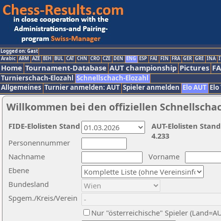
Logged on: Gast
Arabic
ARM
AZE
BIH
BUL
CAT
CHN
CRO
CZE
DEN
ENG
ESP
FAI
FIN
FRA
GER
GRE
INA
I
Home
Tournament-Database
AUT championship
Pictures
F
Turnierschach-Elozahl
Schnellschach-Elozahl
Allgemeines
Turnier anmelden: AUT
Spieler anmelden
Elo AUT
Elo
Willkommen bei den offiziellen Schnellscha
FIDE-Elolisten Stand
AUT-Elolisten Stand
4.233
Personennummer
Nachname
Vorname
Ebene
Bundesland
Spgem./Kreis/Verein
Nur "österreichische" Spieler (Land=A