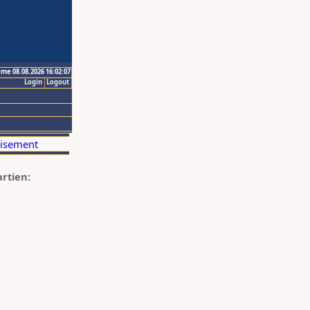
ime 08.08.2026 16:02:07
Login
Logout
artien: