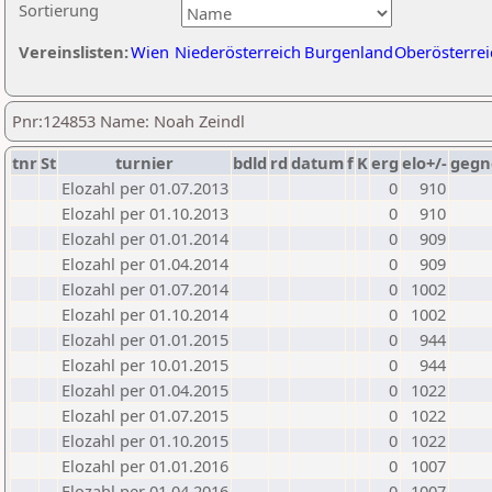
Sortierung
Vereinslisten:
Wien
Niederösterreich
Burgenland
Oberösterrei
Pnr:124853 Name: Noah Zeindl
tnr
St
turnier
bdld
rd
datum
f
K
erg
elo+/-
gegn
Elozahl per 01.07.2013
0
910
Elozahl per 01.10.2013
0
910
Elozahl per 01.01.2014
0
909
Elozahl per 01.04.2014
0
909
Elozahl per 01.07.2014
0
1002
Elozahl per 01.10.2014
0
1002
Elozahl per 01.01.2015
0
944
Elozahl per 10.01.2015
0
944
Elozahl per 01.04.2015
0
1022
Elozahl per 01.07.2015
0
1022
Elozahl per 01.10.2015
0
1022
Elozahl per 01.01.2016
0
1007
Elozahl per 01.04.2016
0
1007