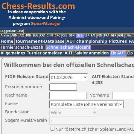
Logged on: Gast
Arabic
ARM
AZE
BIH
BUL
CAT
CHN
CRO
CZE
DEN
ENG
ESP
FAI
FIN
FRA
GER
GRE
INA
I
Home
Tournament-Database
AUT championship
Pictures
F
Turnierschach-Elozahl
Schnellschach-Elozahl
Allgemeines
Turnier anmelden: AUT
Spieler anmelden
Elo AUT
Elo
Willkommen bei den offiziellen Schnellscha
FIDE-Elolisten Stand
AUT-Elolisten Stand
4.233
Personennummer
Nachname
Vorname
Ebene
Bundesland
Spgem./Kreis/Verein
Nur "österreichische" Spieler (Land=A