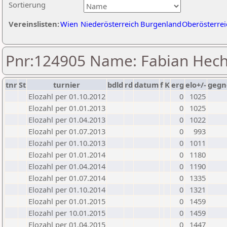
Sortierung
Vereinslisten:
Wien
Niederösterreich
Burgenland
Oberösterrei
Pnr:124905 Name: Fabian Hech
tnr
St
turnier
bdld
rd
datum
f
K
erg
elo+/-
gegn
Elozahl per 01.10.2012
0
1025
Elozahl per 01.01.2013
0
1025
Elozahl per 01.04.2013
0
1022
Elozahl per 01.07.2013
0
993
Elozahl per 01.10.2013
0
1011
Elozahl per 01.01.2014
0
1180
Elozahl per 01.04.2014
0
1190
Elozahl per 01.07.2014
0
1335
Elozahl per 01.10.2014
0
1321
Elozahl per 01.01.2015
0
1459
Elozahl per 10.01.2015
0
1459
Elozahl per 01.04.2015
0
1447