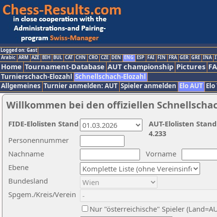
Logged on: Gast
Arabic
ARM
AZE
BIH
BUL
CAT
CHN
CRO
CZE
DEN
ENG
ESP
FAI
FIN
FRA
GER
GRE
INA
I
Home
Tournament-Database
AUT championship
Pictures
F
Turnierschach-Elozahl
Schnellschach-Elozahl
Allgemeines
Turnier anmelden: AUT
Spieler anmelden
Elo AUT
Elo
Willkommen bei den offiziellen Schnellscha
FIDE-Elolisten Stand
AUT-Elolisten Stand
4.233
Personennummer
Nachname
Vorname
Ebene
Bundesland
Spgem./Kreis/Verein
Nur "österreichische" Spieler (Land=A