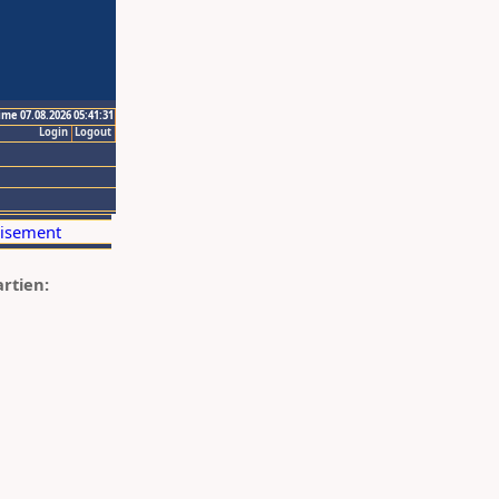
ime 07.08.2026 05:41:31
Login
Logout
artien: