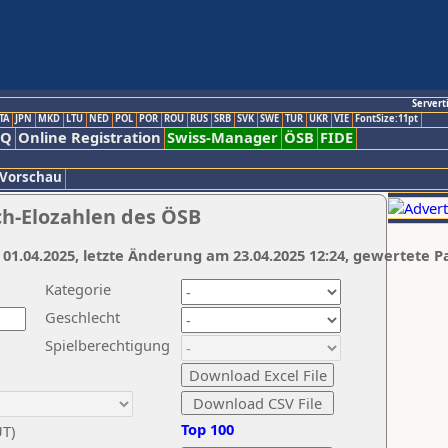
Servert
TA
JPN
MKD
LTU
NED
POL
POR
ROU
RUS
SRB
SVK
SWE
TUR
UKR
VIE
FontSize:11pt
AQ
Online Registration
Swiss-Manager
ÖSB
FIDE
 Vorschau
ch-Elozahlen des ÖSB
 01.04.2025, letzte Änderung am 23.04.2025 12:24, gewertete P
Kategorie
Geschlecht
Spielberechtigung
Top 100
UT)