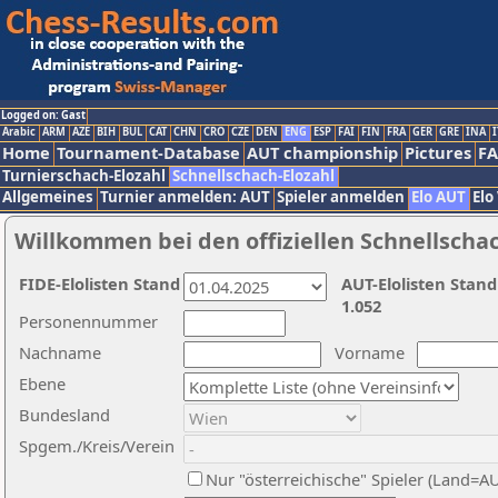
Logged on: Gast
Arabic
ARM
AZE
BIH
BUL
CAT
CHN
CRO
CZE
DEN
ENG
ESP
FAI
FIN
FRA
GER
GRE
INA
I
Home
Tournament-Database
AUT championship
Pictures
F
Turnierschach-Elozahl
Schnellschach-Elozahl
Allgemeines
Turnier anmelden: AUT
Spieler anmelden
Elo AUT
Elo
Willkommen bei den offiziellen Schnellscha
FIDE-Elolisten Stand
AUT-Elolisten Stand
1.052
Personennummer
Nachname
Vorname
Ebene
Bundesland
Spgem./Kreis/Verein
Nur "österreichische" Spieler (Land=A