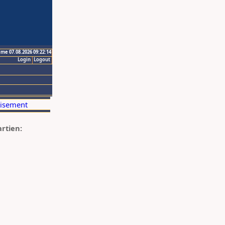
ime 07.08.2026 09:22:14
Login
Logout
artien: