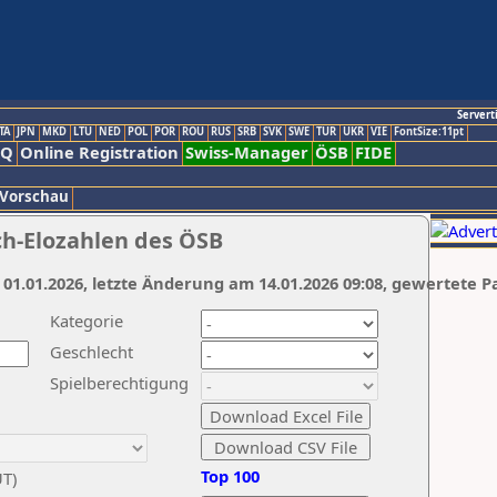
Servert
TA
JPN
MKD
LTU
NED
POL
POR
ROU
RUS
SRB
SVK
SWE
TUR
UKR
VIE
FontSize:11pt
AQ
Online Registration
Swiss-Manager
ÖSB
FIDE
 Vorschau
ch-Elozahlen des ÖSB
 01.01.2026, letzte Änderung am 14.01.2026 09:08, gewertete P
Kategorie
Geschlecht
Spielberechtigung
Top 100
UT)