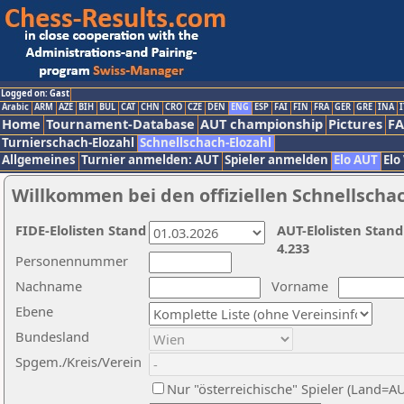
Logged on: Gast
Arabic
ARM
AZE
BIH
BUL
CAT
CHN
CRO
CZE
DEN
ENG
ESP
FAI
FIN
FRA
GER
GRE
INA
I
Home
Tournament-Database
AUT championship
Pictures
F
Turnierschach-Elozahl
Schnellschach-Elozahl
Allgemeines
Turnier anmelden: AUT
Spieler anmelden
Elo AUT
Elo
Willkommen bei den offiziellen Schnellscha
FIDE-Elolisten Stand
AUT-Elolisten Stand
4.233
Personennummer
Nachname
Vorname
Ebene
Bundesland
Spgem./Kreis/Verein
Nur "österreichische" Spieler (Land=A