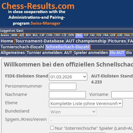
Logged on: Gast
Arabic
ARM
AZE
BIH
BUL
CAT
CHN
CRO
CZE
DEN
ENG
ESP
FAI
FIN
FRA
GER
GRE
INA
I
Home
Tournament-Database
AUT championship
Pictures
F
Turnierschach-Elozahl
Schnellschach-Elozahl
Allgemeines
Turnier anmelden: AUT
Spieler anmelden
Elo AUT
Elo
Willkommen bei den offiziellen Schnellscha
FIDE-Elolisten Stand
AUT-Elolisten Stand
4.233
Personennummer
Nachname
Vorname
Ebene
Bundesland
Spgem./Kreis/Verein
Nur "österreichische" Spieler (Land=A