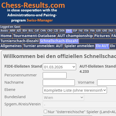
Logged on: Gast
Arabic
ARM
AZE
BIH
BUL
CAT
CHN
CRO
CZE
DEN
ENG
ESP
FAI
FIN
FRA
GER
GRE
INA
I
Home
Tournament-Database
AUT championship
Pictures
F
Turnierschach-Elozahl
Schnellschach-Elozahl
Allgemeines
Turnier anmelden: AUT
Spieler anmelden
Elo AUT
Elo
Willkommen bei den offiziellen Schnellscha
FIDE-Elolisten Stand
AUT-Elolisten Stand
4.233
Personennummer
Nachname
Vorname
Ebene
Bundesland
Spgem./Kreis/Verein
Nur "österreichische" Spieler (Land=A