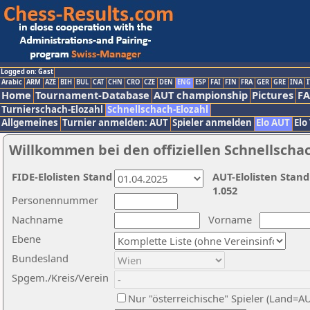
Logged on: Gast
Arabic
ARM
AZE
BIH
BUL
CAT
CHN
CRO
CZE
DEN
ENG
ESP
FAI
FIN
FRA
GER
GRE
INA
I
Home
Tournament-Database
AUT championship
Pictures
F
Turnierschach-Elozahl
Schnellschach-Elozahl
Allgemeines
Turnier anmelden: AUT
Spieler anmelden
Elo AUT
Elo
Willkommen bei den offiziellen Schnellscha
FIDE-Elolisten Stand
AUT-Elolisten Stand
1.052
Personennummer
Nachname
Vorname
Ebene
Bundesland
Spgem./Kreis/Verein
Nur "österreichische" Spieler (Land=A