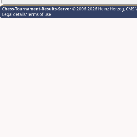
Chess-Tournament-Results-Server
© 2006-2026 Heinz Herzog
, CMS-
Legal details/Terms of use