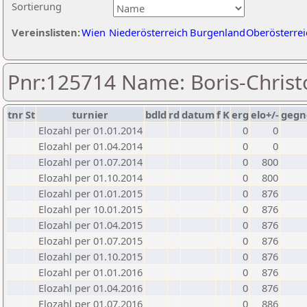
Sortierung
Vereinslisten:
Wien
Niederösterreich
Burgenland
Oberösterrei
Pnr:125714 Name: Boris-Christ
tnr
St
turnier
bdld
rd
datum
f
K
erg
elo+/-
gegn
Elozahl per 01.01.2014
0
0
Elozahl per 01.04.2014
0
0
Elozahl per 01.07.2014
0
800
Elozahl per 01.10.2014
0
800
Elozahl per 01.01.2015
0
876
Elozahl per 10.01.2015
0
876
Elozahl per 01.04.2015
0
876
Elozahl per 01.07.2015
0
876
Elozahl per 01.10.2015
0
876
Elozahl per 01.01.2016
0
876
Elozahl per 01.04.2016
0
876
Elozahl per 01.07.2016
0
886