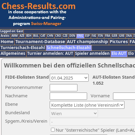
Logged on: Gast
Arabic
ARM
AZE
BIH
BUL
CAT
CHN
CRO
CZE
DEN
ENG
ESP
FAI
FIN
FRA
GER
GRE
INA
I
Home
Tournament-Database
AUT championship
Pictures
F
Turnierschach-Elozahl
Schnellschach-Elozahl
Allgemeines
Turnier anmelden: AUT
Spieler anmelden
Elo AUT
Elo
Willkommen bei den offiziellen Schnellscha
FIDE-Elolisten Stand
AUT-Elolisten Stand
1.052
Personennummer
Nachname
Vorname
Ebene
Bundesland
Spgem./Kreis/Verein
Nur "österreichische" Spieler (Land=A