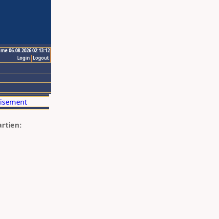
ime 06.08.2026 02:13:12
Login
Logout
artien: