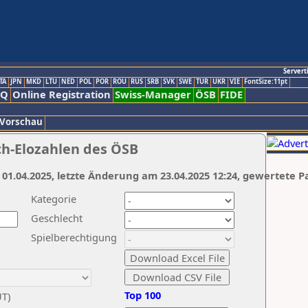
Servert
TA
JPN
MKD
LTU
NED
POL
POR
ROU
RUS
SRB
SVK
SWE
TUR
UKR
VIE
FontSize:11pt
AQ
Online Registration
Swiss-Manager
ÖSB
FIDE
 Vorschau
ch-Elozahlen des ÖSB
 01.04.2025, letzte Änderung am 23.04.2025 12:24, gewertete P
Kategorie
Geschlecht
Spielberechtigung
Top 100
UT)