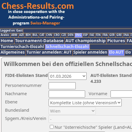
Logged on: Gast
Arabic
ARM
AZE
BIH
BUL
CAT
CHN
CRO
CZE
DEN
ENG
ESP
FAI
FIN
FRA
GER
GRE
INA
I
Home
Tournament-Database
AUT championship
Pictures
F
Turnierschach-Elozahl
Schnellschach-Elozahl
Allgemeines
Turnier anmelden: AUT
Spieler anmelden
Elo AUT
Elo
Willkommen bei den offiziellen Schnellscha
FIDE-Elolisten Stand
AUT-Elolisten Stand
4.233
Personennummer
Nachname
Vorname
Ebene
Bundesland
Spgem./Kreis/Verein
Nur "österreichische" Spieler (Land=A