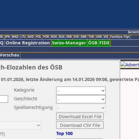
Servert
TA
JPN
MKD
LTU
NED
POL
POR
ROU
RUS
SRB
SVK
SWE
TUR
UKR
VIE
FontSize:11pt
AQ
Online Registration
Swiss-Manager
ÖSB
FIDE
 Vorschau
ch-Elozahlen des ÖSB
 01.01.2026, letzte Änderung am 14.01.2026 09:08, gewertete P
Kategorie
Geschlecht
Spielberechtigung
Top 100
UT)