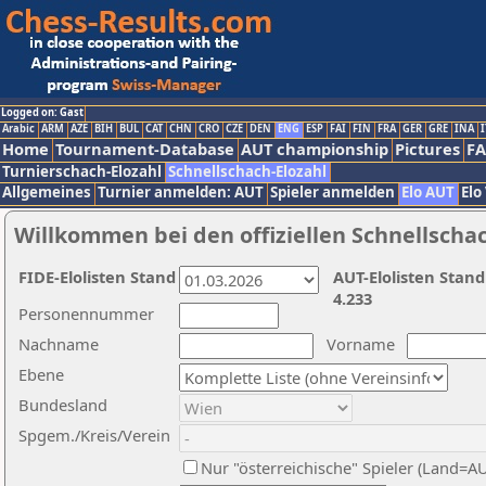
Logged on: Gast
Arabic
ARM
AZE
BIH
BUL
CAT
CHN
CRO
CZE
DEN
ENG
ESP
FAI
FIN
FRA
GER
GRE
INA
I
Home
Tournament-Database
AUT championship
Pictures
F
Turnierschach-Elozahl
Schnellschach-Elozahl
Allgemeines
Turnier anmelden: AUT
Spieler anmelden
Elo AUT
Elo
Willkommen bei den offiziellen Schnellscha
FIDE-Elolisten Stand
AUT-Elolisten Stand
4.233
Personennummer
Nachname
Vorname
Ebene
Bundesland
Spgem./Kreis/Verein
Nur "österreichische" Spieler (Land=A