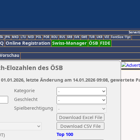
Servert
TA
JPN
MKD
LTU
NED
POL
POR
ROU
RUS
SRB
SVK
SWE
TUR
UKR
VIE
FontSize:11pt
AQ
Online Registration
Swiss-Manager
ÖSB
FIDE
 Vorschau
ch-Elozahlen des ÖSB
 01.01.2026, letzte Änderung am 14.01.2026 09:08, gewertete P
Kategorie
Geschlecht
Spielberechtigung
Top 100
UT)