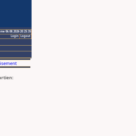
ime 06.08.2026 20:25:35
Login
Logout
artien: