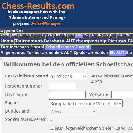
Logged on: Gast
Arabic
ARM
AZE
BIH
BUL
CAT
CHN
CRO
CZE
DEN
ENG
ESP
FAI
FIN
FRA
GER
GRE
INA
I
Home
Tournament-Database
AUT championship
Pictures
F
Turnierschach-Elozahl
Schnellschach-Elozahl
Allgemeines
Turnier anmelden: AUT
Spieler anmelden
Elo AUT
Elo
Willkommen bei den offiziellen Schnellscha
FIDE-Elolisten Stand
AUT-Elolisten Stand
4.233
Personennummer
Nachname
Vorname
Ebene
Bundesland
Spgem./Kreis/Verein
Nur "österreichische" Spieler (Land=A