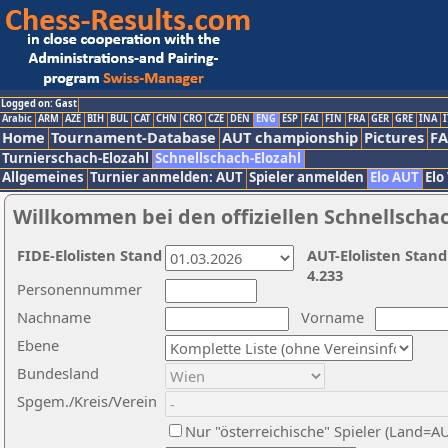
Logged on: Gast
Arabic
ARM
AZE
BIH
BUL
CAT
CHN
CRO
CZE
DEN
ENG
ESP
FAI
FIN
FRA
GER
GRE
INA
I
Home
Tournament-Database
AUT championship
Pictures
F
Turnierschach-Elozahl
Schnellschach-Elozahl
Allgemeines
Turnier anmelden: AUT
Spieler anmelden
Elo AUT
Elo
Willkommen bei den offiziellen Schnellscha
FIDE-Elolisten Stand
AUT-Elolisten Stand
4.233
Personennummer
Nachname
Vorname
Ebene
Bundesland
Spgem./Kreis/Verein
Nur "österreichische" Spieler (Land=A