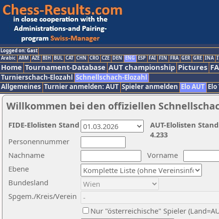
Logged on: Gast
Arabic
ARM
AZE
BIH
BUL
CAT
CHN
CRO
CZE
DEN
ENG
ESP
FAI
FIN
FRA
GER
GRE
INA
I
Home
Tournament-Database
AUT championship
Pictures
F
Turnierschach-Elozahl
Schnellschach-Elozahl
Allgemeines
Turnier anmelden: AUT
Spieler anmelden
Elo AUT
Elo
Willkommen bei den offiziellen Schnellscha
FIDE-Elolisten Stand
AUT-Elolisten Stand
4.233
Personennummer
Nachname
Vorname
Ebene
Bundesland
Spgem./Kreis/Verein
Nur "österreichische" Spieler (Land=A