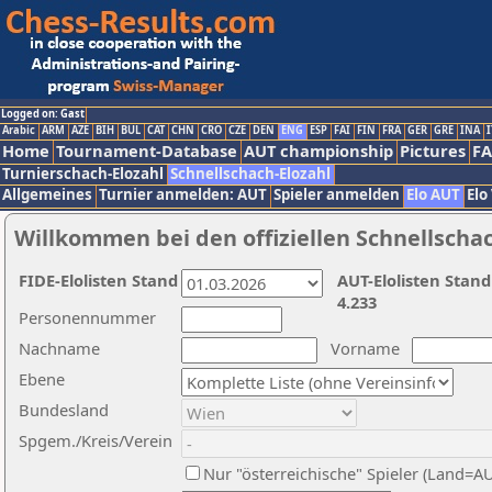
Logged on: Gast
Arabic
ARM
AZE
BIH
BUL
CAT
CHN
CRO
CZE
DEN
ENG
ESP
FAI
FIN
FRA
GER
GRE
INA
I
Home
Tournament-Database
AUT championship
Pictures
F
Turnierschach-Elozahl
Schnellschach-Elozahl
Allgemeines
Turnier anmelden: AUT
Spieler anmelden
Elo AUT
Elo
Willkommen bei den offiziellen Schnellscha
FIDE-Elolisten Stand
AUT-Elolisten Stand
4.233
Personennummer
Nachname
Vorname
Ebene
Bundesland
Spgem./Kreis/Verein
Nur "österreichische" Spieler (Land=A