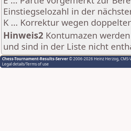
E ... Partie vorgemerkt zur Be
Einstiegselozahl in der nächst
K ... Korrektur wegen doppelt
Hinweis2
Kontumazen werden g
und sind in der Liste nicht enth
Chess-Tournament-Results-Server
© 2006-2026 Heinz Herzog
, CMS-
Legal details/Terms of use