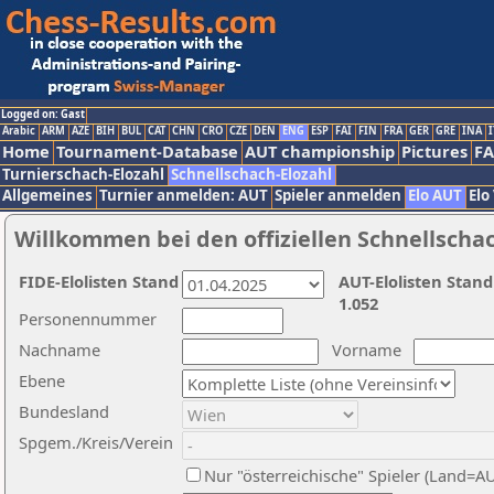
Logged on: Gast
Arabic
ARM
AZE
BIH
BUL
CAT
CHN
CRO
CZE
DEN
ENG
ESP
FAI
FIN
FRA
GER
GRE
INA
I
Home
Tournament-Database
AUT championship
Pictures
F
Turnierschach-Elozahl
Schnellschach-Elozahl
Allgemeines
Turnier anmelden: AUT
Spieler anmelden
Elo AUT
Elo
Willkommen bei den offiziellen Schnellscha
FIDE-Elolisten Stand
AUT-Elolisten Stand
1.052
Personennummer
Nachname
Vorname
Ebene
Bundesland
Spgem./Kreis/Verein
Nur "österreichische" Spieler (Land=A