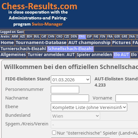
Logged on: Gast
Arabic
ARM
AZE
BIH
BUL
CAT
CHN
CRO
CZE
DEN
ENG
ESP
FAI
FIN
FRA
GER
GRE
INA
I
Home
Tournament-Database
AUT championship
Pictures
F
Turnierschach-Elozahl
Schnellschach-Elozahl
Allgemeines
Turnier anmelden: AUT
Spieler anmelden
Elo AUT
Elo
Willkommen bei den offiziellen Schnellscha
FIDE-Elolisten Stand
AUT-Elolisten Stand
4.233
Personennummer
Nachname
Vorname
Ebene
Bundesland
Spgem./Kreis/Verein
Nur "österreichische" Spieler (Land=A