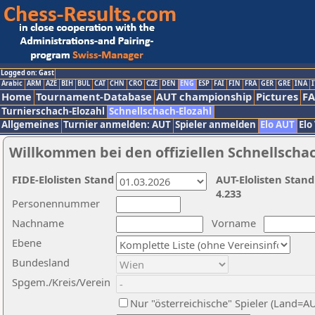
Logged on: Gast
Arabic
ARM
AZE
BIH
BUL
CAT
CHN
CRO
CZE
DEN
ENG
ESP
FAI
FIN
FRA
GER
GRE
INA
I
Home
Tournament-Database
AUT championship
Pictures
F
Turnierschach-Elozahl
Schnellschach-Elozahl
Allgemeines
Turnier anmelden: AUT
Spieler anmelden
Elo AUT
Elo
Willkommen bei den offiziellen Schnellscha
FIDE-Elolisten Stand
AUT-Elolisten Stand
4.233
Personennummer
Nachname
Vorname
Ebene
Bundesland
Spgem./Kreis/Verein
Nur "österreichische" Spieler (Land=A