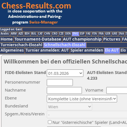
Logged on: Gast
Arabic
ARM
AZE
BIH
BUL
CAT
CHN
CRO
CZE
DEN
ENG
ESP
FAI
FIN
FRA
GER
GRE
INA
I
Home
Tournament-Database
AUT championship
Pictures
F
Turnierschach-Elozahl
Schnellschach-Elozahl
Allgemeines
Turnier anmelden: AUT
Spieler anmelden
Elo AUT
Elo
Willkommen bei den offiziellen Schnellscha
FIDE-Elolisten Stand
AUT-Elolisten Stand
4.233
Personennummer
Nachname
Vorname
Ebene
Bundesland
Spgem./Kreis/Verein
Nur "österreichische" Spieler (Land=A