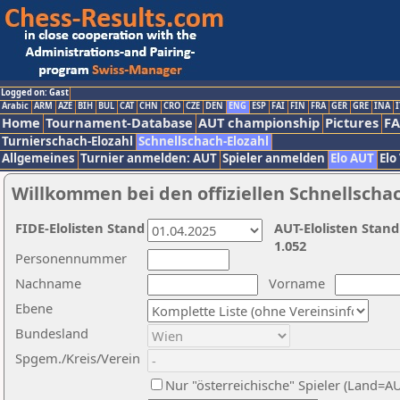
Logged on: Gast
Arabic
ARM
AZE
BIH
BUL
CAT
CHN
CRO
CZE
DEN
ENG
ESP
FAI
FIN
FRA
GER
GRE
INA
I
Home
Tournament-Database
AUT championship
Pictures
F
Turnierschach-Elozahl
Schnellschach-Elozahl
Allgemeines
Turnier anmelden: AUT
Spieler anmelden
Elo AUT
Elo
Willkommen bei den offiziellen Schnellscha
FIDE-Elolisten Stand
AUT-Elolisten Stand
1.052
Personennummer
Nachname
Vorname
Ebene
Bundesland
Spgem./Kreis/Verein
Nur "österreichische" Spieler (Land=A