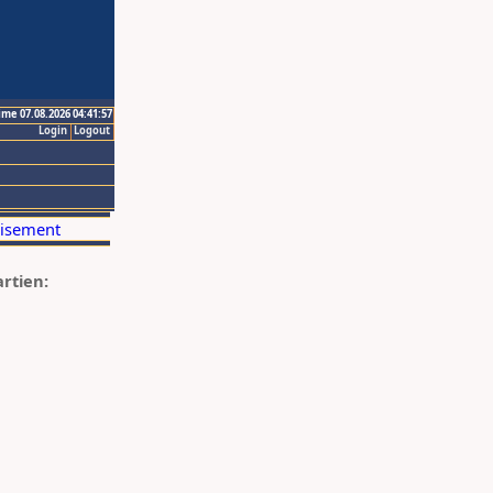
ime 07.08.2026 04:41:57
Login
Logout
artien: