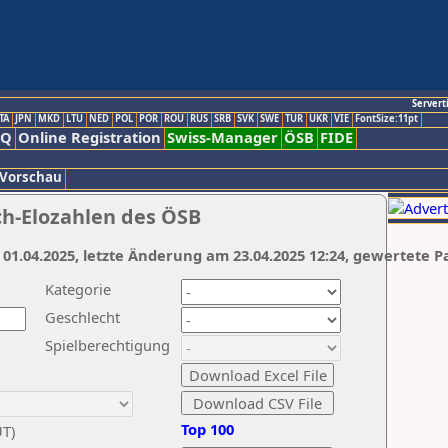
Servert
TA
JPN
MKD
LTU
NED
POL
POR
ROU
RUS
SRB
SVK
SWE
TUR
UKR
VIE
FontSize:11pt
AQ
Online Registration
Swiss-Manager
ÖSB
FIDE
 Vorschau
ch-Elozahlen des ÖSB
 01.04.2025, letzte Änderung am 23.04.2025 12:24, gewertete P
Kategorie
Geschlecht
Spielberechtigung
Top 100
UT)