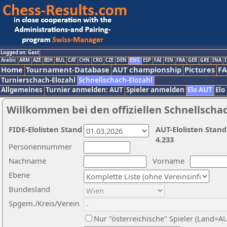
Logged on: Gast
Arabic
ARM
AZE
BIH
BUL
CAT
CHN
CRO
CZE
DEN
ENG
ESP
FAI
FIN
FRA
GER
GRE
INA
I
Home
Tournament-Database
AUT championship
Pictures
F
Turnierschach-Elozahl
Schnellschach-Elozahl
Allgemeines
Turnier anmelden: AUT
Spieler anmelden
Elo AUT
Elo
Willkommen bei den offiziellen Schnellscha
FIDE-Elolisten Stand
AUT-Elolisten Stand
4.233
Personennummer
Nachname
Vorname
Ebene
Bundesland
Spgem./Kreis/Verein
Nur "österreichische" Spieler (Land=A