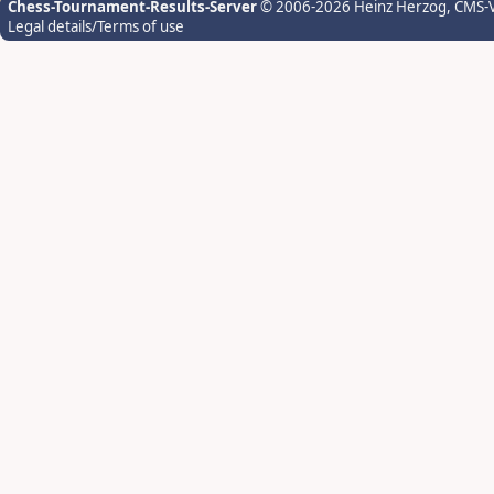
Chess-Tournament-Results-Server
© 2006-2026 Heinz Herzog
, CMS-
Legal details/Terms of use