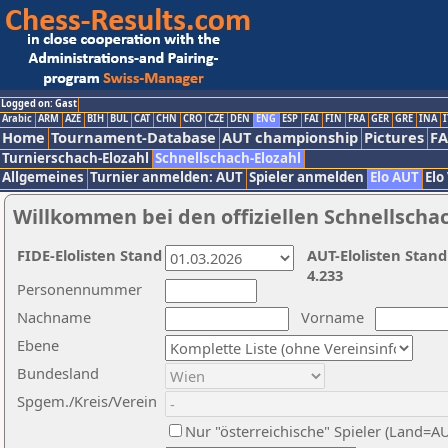
Logged on: Gast
Arabic
ARM
AZE
BIH
BUL
CAT
CHN
CRO
CZE
DEN
ENG
ESP
FAI
FIN
FRA
GER
GRE
INA
I
Home
Tournament-Database
AUT championship
Pictures
F
Turnierschach-Elozahl
Schnellschach-Elozahl
Allgemeines
Turnier anmelden: AUT
Spieler anmelden
Elo AUT
Elo
Willkommen bei den offiziellen Schnellscha
FIDE-Elolisten Stand
AUT-Elolisten Stand
4.233
Personennummer
Nachname
Vorname
Ebene
Bundesland
Spgem./Kreis/Verein
Nur "österreichische" Spieler (Land=A