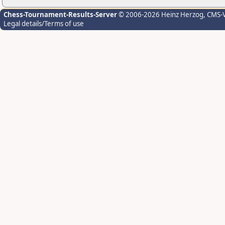
Chess-Tournament-Results-Server
© 2006-2026 Heinz Herzog
, CMS-
Legal details/Terms of use