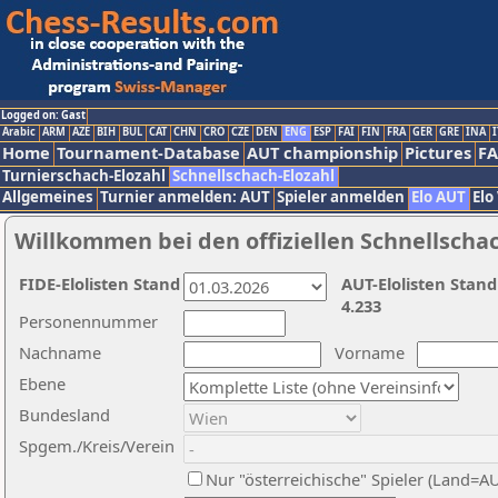
Logged on: Gast
Arabic
ARM
AZE
BIH
BUL
CAT
CHN
CRO
CZE
DEN
ENG
ESP
FAI
FIN
FRA
GER
GRE
INA
I
Home
Tournament-Database
AUT championship
Pictures
F
Turnierschach-Elozahl
Schnellschach-Elozahl
Allgemeines
Turnier anmelden: AUT
Spieler anmelden
Elo AUT
Elo
Willkommen bei den offiziellen Schnellscha
FIDE-Elolisten Stand
AUT-Elolisten Stand
4.233
Personennummer
Nachname
Vorname
Ebene
Bundesland
Spgem./Kreis/Verein
Nur "österreichische" Spieler (Land=A