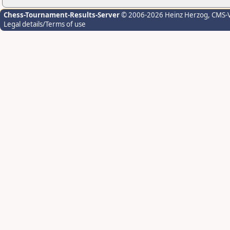
Chess-Tournament-Results-Server
© 2006-2026 Heinz Herzog
, CMS-
Legal details/Terms of use