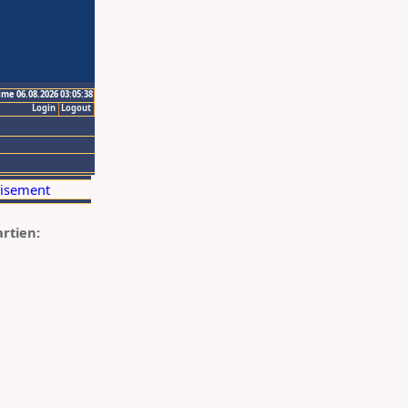
ime 06.08.2026 03:05:38
Login
Logout
artien: