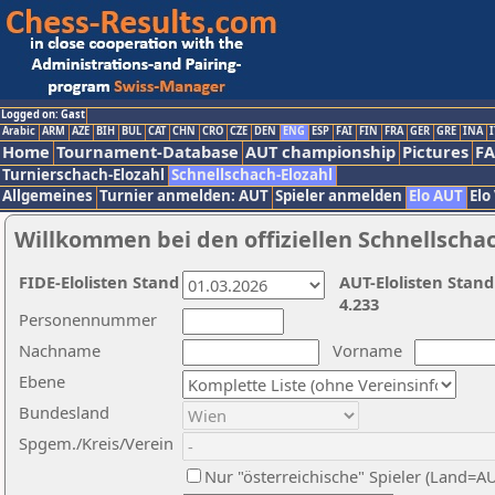
Logged on: Gast
Arabic
ARM
AZE
BIH
BUL
CAT
CHN
CRO
CZE
DEN
ENG
ESP
FAI
FIN
FRA
GER
GRE
INA
I
Home
Tournament-Database
AUT championship
Pictures
F
Turnierschach-Elozahl
Schnellschach-Elozahl
Allgemeines
Turnier anmelden: AUT
Spieler anmelden
Elo AUT
Elo
Willkommen bei den offiziellen Schnellscha
FIDE-Elolisten Stand
AUT-Elolisten Stand
4.233
Personennummer
Nachname
Vorname
Ebene
Bundesland
Spgem./Kreis/Verein
Nur "österreichische" Spieler (Land=A