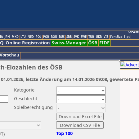
Servert
TA
JPN
MKD
LTU
NED
POL
POR
ROU
RUS
SRB
SVK
SWE
TUR
UKR
VIE
FontSize:11pt
AQ
Online Registration
Swiss-Manager
ÖSB
FIDE
 Vorschau
ch-Elozahlen des ÖSB
 01.01.2026, letzte Änderung am 14.01.2026 09:08, gewertete P
Kategorie
Geschlecht
Spielberechtigung
Top 100
UT)