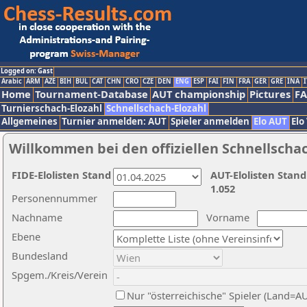
Logged on: Gast
Arabic
ARM
AZE
BIH
BUL
CAT
CHN
CRO
CZE
DEN
ENG
ESP
FAI
FIN
FRA
GER
GRE
INA
I
Home
Tournament-Database
AUT championship
Pictures
F
Turnierschach-Elozahl
Schnellschach-Elozahl
Allgemeines
Turnier anmelden: AUT
Spieler anmelden
Elo AUT
Elo
Willkommen bei den offiziellen Schnellscha
FIDE-Elolisten Stand
AUT-Elolisten Stand
1.052
Personennummer
Nachname
Vorname
Ebene
Bundesland
Spgem./Kreis/Verein
Nur "österreichische" Spieler (Land=A