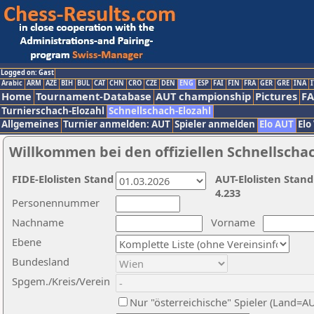
Logged on: Gast
Arabic
ARM
AZE
BIH
BUL
CAT
CHN
CRO
CZE
DEN
ENG
ESP
FAI
FIN
FRA
GER
GRE
INA
I
Home
Tournament-Database
AUT championship
Pictures
F
Turnierschach-Elozahl
Schnellschach-Elozahl
Allgemeines
Turnier anmelden: AUT
Spieler anmelden
Elo AUT
Elo
Willkommen bei den offiziellen Schnellscha
FIDE-Elolisten Stand
AUT-Elolisten Stand
4.233
Personennummer
Nachname
Vorname
Ebene
Bundesland
Spgem./Kreis/Verein
Nur "österreichische" Spieler (Land=A