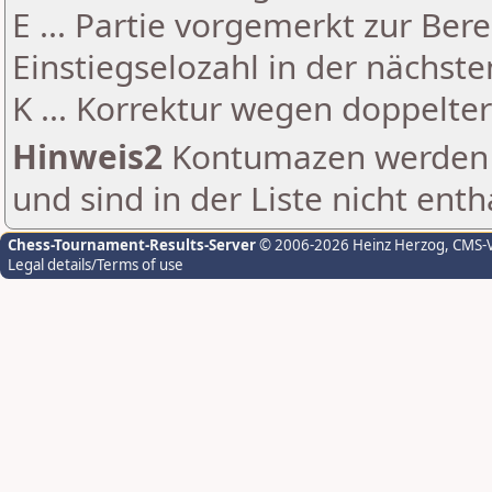
E ... Partie vorgemerkt zur Be
Einstiegselozahl in der nächst
K ... Korrektur wegen doppelt
Hinweis2
Kontumazen werden g
und sind in der Liste nicht enth
Chess-Tournament-Results-Server
© 2006-2026 Heinz Herzog
, CMS-
Legal details/Terms of use