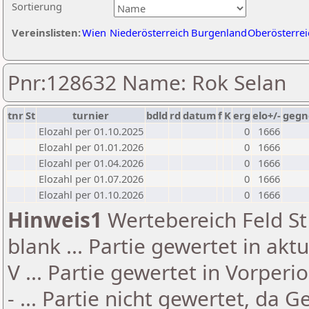
Sortierung
Vereinslisten:
Wien
Niederösterreich
Burgenland
Oberösterrei
Pnr:128632 Name: Rok Selan
tnr
St
turnier
bdld
rd
datum
f
K
erg
elo+/-
gegn
Elozahl per 01.10.2025
0
1666
Elozahl per 01.01.2026
0
1666
Elozahl per 01.04.2026
0
1666
Elozahl per 01.07.2026
0
1666
Elozahl per 01.10.2026
0
1666
Hinweis1
Wertebereich Feld St 
blank ... Partie gewertet in akt
V ... Partie gewertet in Vorperi
- ... Partie nicht gewertet, da 