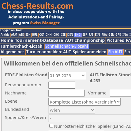
Logged on: Gast
Arabic
ARM
AZE
BIH
BUL
CAT
CHN
CRO
CZE
DEN
ENG
ESP
FAI
FIN
FRA
GER
GRE
INA
I
Home
Tournament-Database
AUT championship
Pictures
F
Turnierschach-Elozahl
Schnellschach-Elozahl
Allgemeines
Turnier anmelden: AUT
Spieler anmelden
Elo AUT
Elo
Willkommen bei den offiziellen Schnellscha
FIDE-Elolisten Stand
AUT-Elolisten Stand
4.233
Personennummer
Nachname
Vorname
Ebene
Bundesland
Spgem./Kreis/Verein
Nur "österreichische" Spieler (Land=A