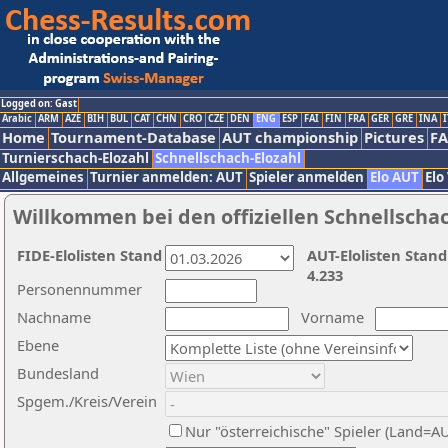
Logged on: Gast
Arabic
ARM
AZE
BIH
BUL
CAT
CHN
CRO
CZE
DEN
ENG
ESP
FAI
FIN
FRA
GER
GRE
INA
I
Home
Tournament-Database
AUT championship
Pictures
F
Turnierschach-Elozahl
Schnellschach-Elozahl
Allgemeines
Turnier anmelden: AUT
Spieler anmelden
Elo AUT
Elo
Willkommen bei den offiziellen Schnellscha
FIDE-Elolisten Stand
AUT-Elolisten Stand
4.233
Personennummer
Nachname
Vorname
Ebene
Bundesland
Spgem./Kreis/Verein
Nur "österreichische" Spieler (Land=A