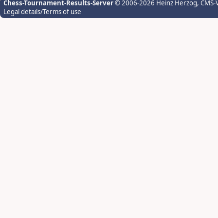
Chess-Tournament-Results-Server
© 2006-2026 Heinz Herzog
, CMS-
Legal details/Terms of use