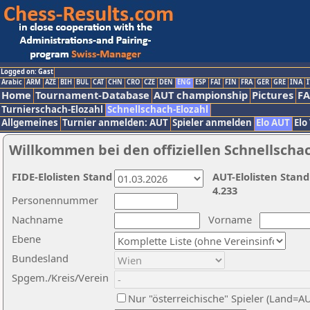
Logged on: Gast
Arabic
ARM
AZE
BIH
BUL
CAT
CHN
CRO
CZE
DEN
ENG
ESP
FAI
FIN
FRA
GER
GRE
INA
I
Home
Tournament-Database
AUT championship
Pictures
F
Turnierschach-Elozahl
Schnellschach-Elozahl
Allgemeines
Turnier anmelden: AUT
Spieler anmelden
Elo AUT
Elo
Willkommen bei den offiziellen Schnellscha
FIDE-Elolisten Stand
AUT-Elolisten Stand
4.233
Personennummer
Nachname
Vorname
Ebene
Bundesland
Spgem./Kreis/Verein
Nur "österreichische" Spieler (Land=A