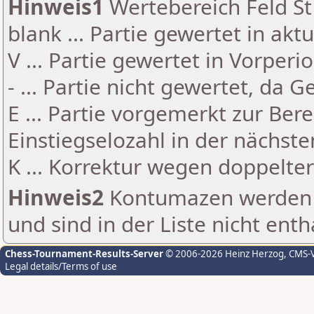
Hinweis1
Wertebereich Feld St 
blank ... Partie gewertet in akt
V ... Partie gewertet in Vorperi
- ... Partie nicht gewertet, da 
E ... Partie vorgemerkt zur Be
Einstiegselozahl in der nächst
K ... Korrektur wegen doppelt
Hinweis2
Kontumazen werden g
und sind in der Liste nicht enth
Chess-Tournament-Results-Server
© 2006-2026 Heinz Herzog
, CMS-
Legal details/Terms of use