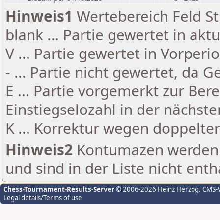
Hinweis1
Wertebereich Feld St 
blank ... Partie gewertet in akt
V ... Partie gewertet in Vorperi
- ... Partie nicht gewertet, da 
E ... Partie vorgemerkt zur Be
Einstiegselozahl in der nächst
K ... Korrektur wegen doppelt
Hinweis2
Kontumazen werden g
und sind in der Liste nicht enth
Chess-Tournament-Results-Server
© 2006-2026 Heinz Herzog
, CMS-
Legal details/Terms of use