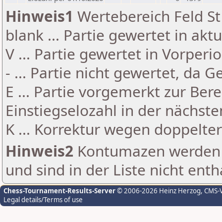
Hinweis1
Wertebereich Feld St 
blank ... Partie gewertet in akt
V ... Partie gewertet in Vorperi
- ... Partie nicht gewertet, da 
E ... Partie vorgemerkt zur Be
Einstiegselozahl in der nächst
K ... Korrektur wegen doppelt
Hinweis2
Kontumazen werden g
und sind in der Liste nicht enth
Chess-Tournament-Results-Server
© 2006-2026 Heinz Herzog
, CMS-
Legal details/Terms of use