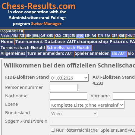
Logged on: Gast
Arabic
ARM
AZE
BIH
BUL
CAT
CHN
CRO
CZE
DEN
ENG
ESP
FAI
FIN
FRA
GER
GRE
INA
I
Home
Tournament-Database
AUT championship
Pictures
F
Turnierschach-Elozahl
Schnellschach-Elozahl
Allgemeines
Turnier anmelden: AUT
Spieler anmelden
Elo AUT
Elo
Willkommen bei den offiziellen Schnellscha
FIDE-Elolisten Stand
AUT-Elolisten Stand
4.233
Personennummer
Nachname
Vorname
Ebene
Bundesland
Spgem./Kreis/Verein
Nur "österreichische" Spieler (Land=A